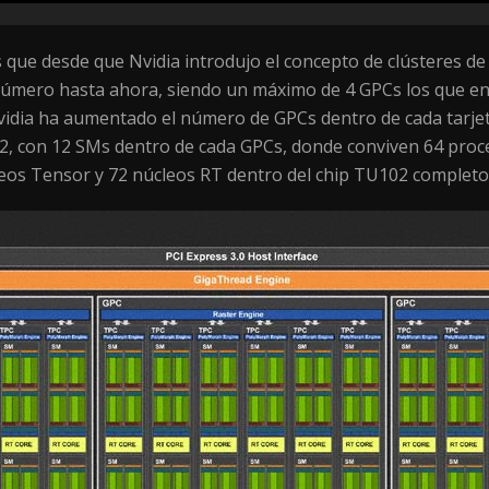
que desde que Nvidia introdujo el concepto de clústeres de 
úmero hasta ahora, siendo un máximo de 4 GPCs los que enc
vidia ha aumentado el número de GPCs dentro de cada tarjeta
02, con 12 SMs dentro de cada GPCs, donde conviven 64 pro
leos Tensor y 72 núcleos RT dentro del chip TU102 completo