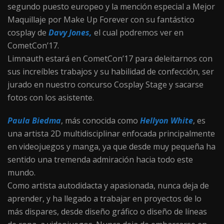
segundo puesto europeo y la mención especial a Mejor
Maquillaje por Make Up Forever con su fantástico
cosplay de
Davy Jones,
el cual podremos ver en
CometCon’17.
Limnauth estará en CometCon’17 para deleitarnos con
sus increíbles trabajos y su habilidad de confección, ser
jurado en nuestro concurso Cosplay Stage y sacarse
fotos con los asistente.
Paula Biedma
, más conocida como
Hellyon White
, es
una artista 2D multidisciplinar enfocada principalmente
en videojuegos y manga, ya que desde muy pequeña ha
sentido una tremenda admiración hacia todo este
mundo.
Como artista autodidacta y apasionada, nunca deja de
aprender, y ha llegado a trabajar en proyectos de lo
más dispares, desde diseño gráfico o diseño de líneas