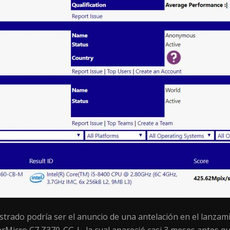
strado podría ser el anuncio de una antelación en el lanzam