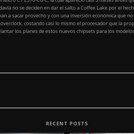
Micro C7 Z370-CG-L, la cual apareció casi 3 meses antes que
vía no se deciden en dar el salto a Coffee Lake por el hec
o van a sacar provecho y con una inversión económica que 
r overclock, costando casi lo mismo el procesador que la prop
lantar los planes de estos nuevos chipsets para los modelo
RECENT POSTS