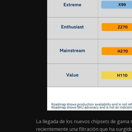
La llegada de los nuevos chipsets de gama 
recientemente una filtración que ha surgid