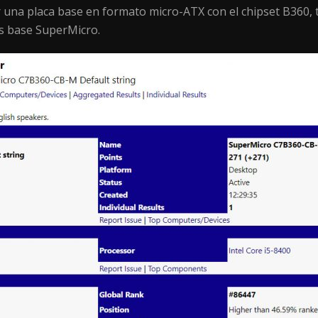
r una placa base en formato micro-ATX con el chipset B360,
s base SuperMicro.