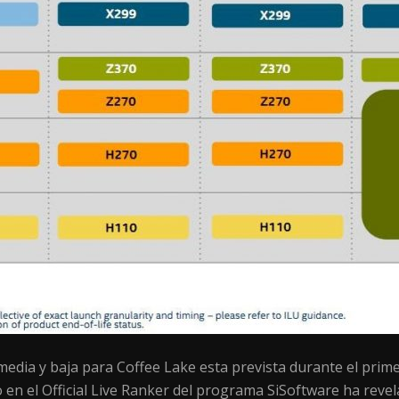
media y baja para Coffee Lake esta prevista durante el prim
o en el Official Live Ranker del programa SiSoftware ha rev