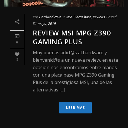
Por
Hardwadictive
In
MSI
,
Placas base
,
Reviews
Posted
31 mayo, 2019
REVIEW MSI MPG Z390
GAMING PLUS
0
Muy buenas adict@s al hardware y
bienvenid@s a un nueva review, en esta
5
ocasión nos encontramos entre manos
con una placa base MPG Z390 Gaming
Plus de la prestigiosa MSI, una de las
alternativas [...]
LEER MAS